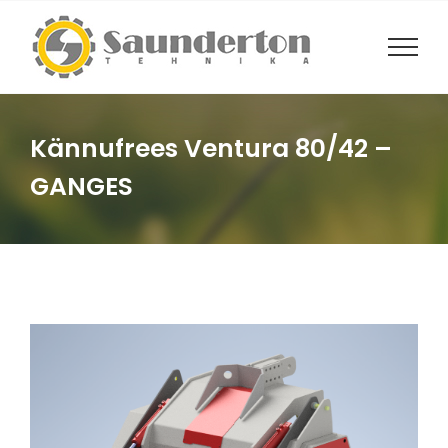
Skip
to
content
Kännufrees Ventura 80/42 –
GANGES